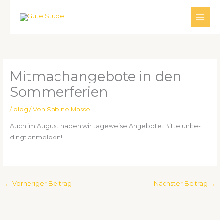
Zum
Inhalt
springen
Mit­ma­ch­an­ge­bo­te in den
Som­mer­fe­ri­en
/
blog
/ Von
Sabine Massel
Auch im August haben wir tage­wei­se Ange­bo­te. Bit­te unbe­
dingt anmel­den!
←
Vorheriger Beitrag
Nächster Beitrag
→