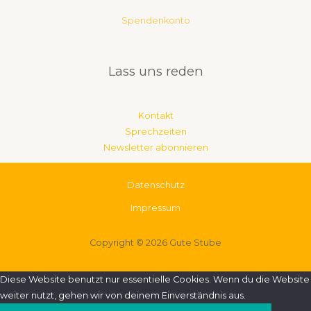
Spendenkonto
Lass uns reden
Kontakt
Sprechzeiten
Newsletter abonnieren
Datenschutz
Impres­sum
Copyright © 2026 Gute Stube
Diese Website benutzt nur essentielle Cookies. Wenn du die Website
weiter nutzt, gehen wir von deinem Einverständnis aus.