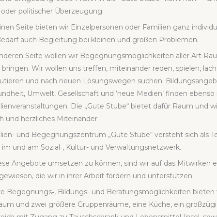
er oder poli­ti­scher Über­zeu­gung.
nen Sei­te bie­ten wir Ein­zel­per­so­nen oder Fami­li­en ganz indi­vi­d
edarf auch Beglei­tung bei klei­nen und gro­ßen Pro­ble­men.
nde­ren Sei­te wol­len wir Begeg­nungs­mög­lich­kei­ten aller Art R
rin­gen. Wir wol­len uns tref­fen, mit­ein­an­der reden, spie­len, la
u­tie­ren und nach neu­en Lösungs­we­gen suchen. Bil­dungs­an­ge
nd­heit, Umwelt, Gesell­schaft und ‘neue Medi­en’ fin­den eben­so i
li­en­ver­an­stal­tun­gen. Die „Gute Stu­be“ bie­tet dafür Raum und 
 und herz­li­ches Mit­ein­an­der.
li­en- und Begeg­nungs­zen­trum „Gute Stu­be“ ver­steht sich als T
 im und am Sozial‑, Kul­tur- und Ver­wal­tungs­netz­werk.
e­se Ange­bo­te umset­zen zu kön­nen, sind wir auf das Mit­wir­ken e
­wie­sen, die wir in ihrer Arbeit för­dern und unter­stüt­zen.
re Begegnungs‑, Bil­dungs- und Bera­tungs­mög­lich­kei­ten bie­ten 
raum und zwei grö­ße­re Grup­pen­räu­me, eine Küche, ein groß­zü­gi­g