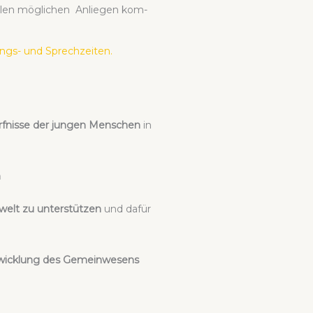
allen mög­li­chen Anlie­gen kom­
ngs- und Sprech­zei­ten.
f­nis­se der jun­gen Men­schen
in
n
welt zu unter­stüt­zen
und dafür
t­wick­lung des Gemein­we­sens