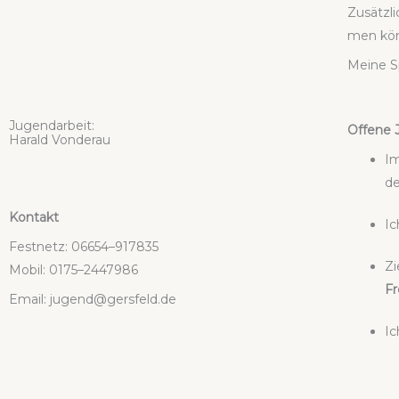
Zusätz­l
men kön
Mei­ne S
Jugend­ar­beit:
Offe­ne 
Harald Von­der­au
Im
de
Kon­takt
Ic
Fest­netz: 06654–917835
Zi
Mobil: 0175–2447986
Fr
Email: jugend@gersfeld.de
Ic