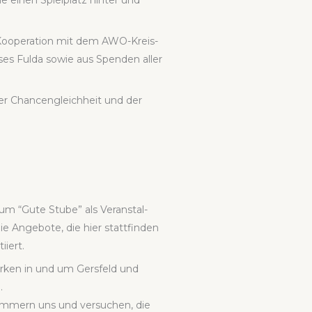
 einen Spiel­platz hin­ter und
Koope­ra­ti­on mit dem AWO-Kreis­
ses Ful­da sowie aus Spen­den aller
 der Chan­cen­gleich­heit und der
m “Gute Stu­be” als Ver­an­stal­
e Ange­bo­te, die hier statt­fin­den
­iert.
er­ken in und um Gers­feld und
.
üm­mern uns und ver­su­chen, die