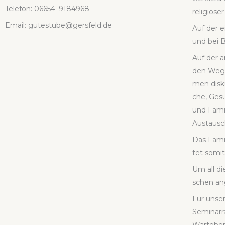
Tele­fon: 06654–9184968
reli­giö­s
Email: gutestube@gersfeld.de
Auf der ei
und bei B
Auf der a
den Weg b
men dis­k
che, Gesu
und Fami­
Aus­tausch
Das Fami­
tet somit
Um all di
schen ange
Für unse­
Semi­nar­