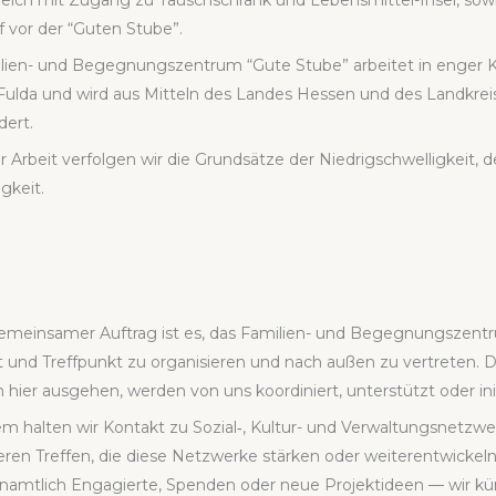
­reich mit Zugang zu Tausch­schrank und Lebens­mit­tel-Insel, sowie
 vor der “Guten Stu­be”.
li­en- und Begeg­nungs­zen­trum “Gute Stu­be” arbei­tet in enger 
Ful­da und wird aus Mit­teln des Lan­des Hes­sen und des Land­krei­
dert.
r Arbeit ver­fol­gen wir die Grund­sät­ze der Nied­rig­schwel­lig­keit,
g­keit.
mein­sa­mer Auf­trag ist es, das Fami­li­en- und Begeg­nungs­zen­tru
 und Treff­punkt zu orga­ni­sie­ren und nach außen zu ver­tre­ten. Di
hier aus­ge­hen, wer­den von uns koor­di­niert, unter­stützt oder initi
m hal­ten wir Kon­takt zu Sozial‑, Kul­tur- und Ver­wal­tungs­netz­w
ie­ren Tref­fen, die die­se Netz­wer­ke stär­ken oder wei­ter­ent­wi­ckeln
­amt­lich Enga­gier­te, Spen­den oder neue Pro­jekt­ideen — wir k