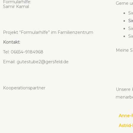
For­mu­lar­hil­fe:
Ger­ne u
Samir Kamal
Si
Si
Si
Pro­jekt “For­mu­lar­hil­fe” im Fami­li­en­zen­trum
Si
Kon­takt
:
Mei­ne S
Tel: 06654–9184968
Email: gutestube2@gersfeld.de
Koope­ra­ti­ons­part­ner
Unse­re 
men­ar­b
Anne-F
Astrid-