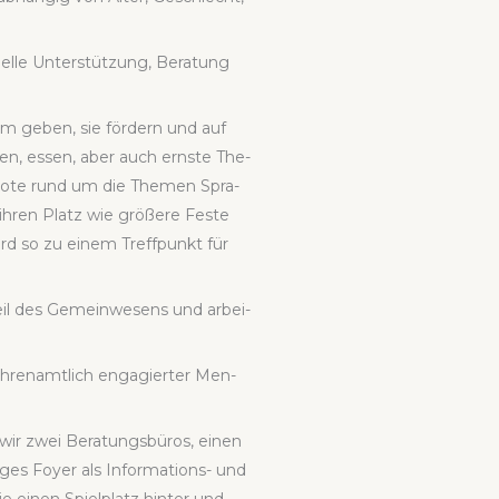
u­el­le Unter­stüt­zung, Bera­tung
aum geben, sie för­dern und auf
chen, essen, aber auch erns­te The­
­bo­te rund um die The­men Spra­
hren Platz wie grö­ße­re Fes­te
wird so zu einem Treff­punkt für
eil des Gemein­we­sens und arbei­
hren­amt­lich enga­gier­ter Men­
wir zwei Bera­tungs­bü­ros, einen
es Foy­er als Infor­ma­ti­ons- und