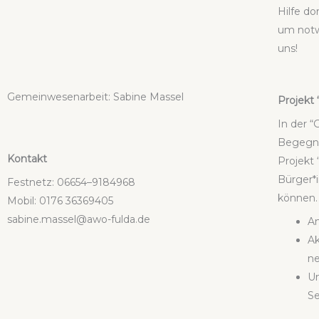
Hil­fe d
um not­w
uns!
Gemein­we­sen­ar­beit: Sabi­ne Mas­sel
Pro­jekt
In der “
Begeg­nu
Kon­takt
Pro­jekt 
Bürger*i
Fest­netz:
06654–9184968
kön­nen.
Mobil:
0176 36369405
sabine.massel@awo-fulda.de
A
Ak
Un
Se