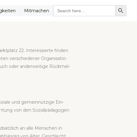
SEARCH BUTTON
Search
g­kei­ten
Mit­ma­chen
for:
t­platz 22. Inter­es­sier­te fin­den
en ver­schie­de­ner Orga­ni­sa­tio­
esuch oder ander­wei­ti­ge Rück­mel­
zia­le und gemein­nüt­zi­ge Ein­
ich­tung von den Sozi­al­päd­ago­gen
­sätz­lich an alle Men­schen in
­hän­gig von Alter, Geschlecht,