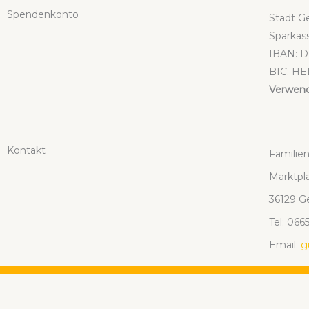
Spen­den­kon­to
Stadt Ge
Spar­kas­
IBAN: D
BIC: H
Ver­wen­
Kon­takt
Fami­li­
Markt­pl
36129 Ge
Tel: 06
Email:
g