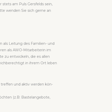
r stets am Puls Gers­felds sein,
t­te wen­den Sie sich ger­ne an
n als Lei­tung des Fami­li­en- und
n als AWO-Mit­ar­bei­te­rin im
te zu ent­wi­ckeln, die es allen
ich­be­rech­tigt in ihrem Ort leben
,
 tref­fen und aktiv wer­den kön­
ten (z.B: Bas­te­l­an­ge­bo­te,