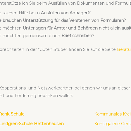
nter­stüt­ze ich Sie beim Aus­fül­len von Doku­men­ten und For­mu­la
e suchen Hil­fe beim
Aus­fül­len von
Anträ­gen?
e brau­chen Unter­stüt­zung für das Ver­ste­hen von For­mu­la­ren?
e möch­ten
Unter­la­gen für Ämter und Behör­den nicht allein aus­fü
e möch­ten gemein­sam einen
Brief schrei­ben
?
prech­zei­ten in der “Guten Stu­be” fin­den Sie auf die Sei­te
Bera­tu
Koope­ra­ti­ons- und Netz­werk­part­ner, bei denen wir uns an die­se
eit und För­de­rung bedan­ken wol­len:
rank-Schu­le
Kom­mu­na­les Kreis
Lind­gren-Schu­le Het­ten­hau­sen
Kunst­ga­le­rie Gers