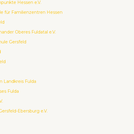
­punk­te Hes­sen e.V.
­le für Fami­li­en­zen­tren Hes­sen
eld
n­an­der Obe­res Ful­da­tal e.V.
hu­le Gers­feld
d
eld
m Land­kreis Ful­da
ses Ful­da
V.
Gers­feld-Ebers­burg e.V.