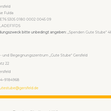
rs­feld
se Ful­da
E76 5305 0180 0002 0045 09
ELADEF1FDS
dungs­zweck bit­te unbe­dingt ange­ben:
„Spen­den Gute Stu­be“
en- und Begeg­nungs­zen­trum „Gute Stu­be“ Gers­feld
atz 22
rs­feld
654–9184968
utestube@gersfeld.de