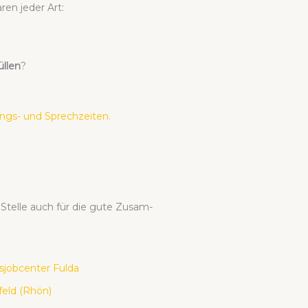
­ren jeder Art:
l­len
?
ngs- und Sprech­zei­ten.
r Stel­le auch für die gute Zusam­
­job­cen­ter Ful­da
­feld (Rhön)