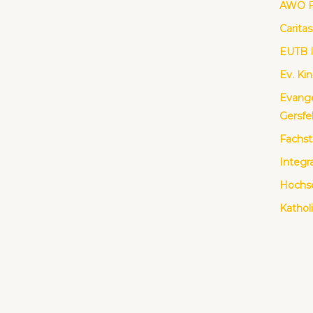
AWO Fu
Cari­tas
EUTB
Ev. Kin
Evan­ge
Gers­fe
Fach­st
Inte­gra
Hoch­sc
Katho­l