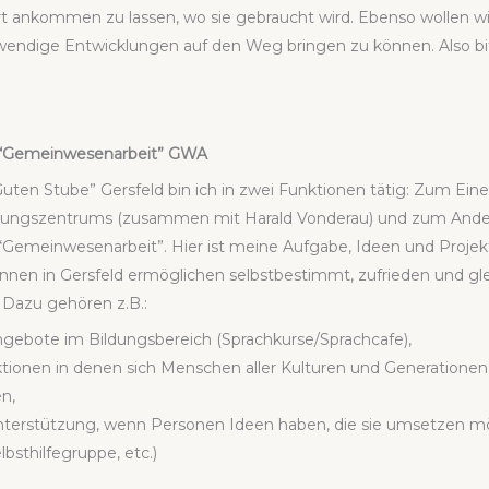
ort ankom­men zu las­sen, wo sie gebraucht wird. Eben­so wol­len wi
en­di­ge Ent­wick­lun­gen auf den Weg brin­gen zu kön­nen. Also bi
 “Gemein­we­sen­ar­beit” GWA
Guten Stu­be” Gers­feld bin ich in zwei Funk­tio­nen tätig: Zum Eine
ngs­zen­trums (zusam­men mit Harald Von­der­au) und zum Ande­re
“Gemein­we­sen­ar­beit”. Hier ist mei­ne Auf­ga­be, Ideen und Pro­jek­
nnen in Gers­feld ermög­li­chen selbst­be­stimmt, zufrie­den und gle
 Dazu gehö­ren z.B.:
nge­bo­te im Bil­dungs­be­reich (Sprachkurse/Sprachcafe)
tio­nen in denen sich Men­schen aller Kul­tu­ren und Gene­ra­tio­nen
nen,
ter­stüt­zung, wenn Per­so­nen Ideen haben, die sie umset­zen möch­
lbst­hil­fe­grup­pe, etc.)