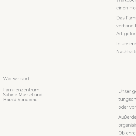
War­te­be
einen Hof
Das Fami­
ver­band 
Art geför­
In unse­re
Nach­hal­ti
Wer wir sind
Fami­li­en­zen­trum:
Unser ge
Sabi­ne Mas­sel und
tungs­ort
Harald Von­der­au
oder von 
Außer­de
orga­ni­s
Ob ehren