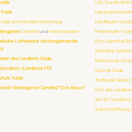
l­da
LAG Sozia­le Brenn
 Ful­da
Lan­des­ser­vice­stel
Ful­da und Hers­feld-Roten­burg
Land­frau­en Gers­f
­der­gar­ten
Gers­feld
und
Het­ten­hau­sen
Mit­ein­an­der Für­ei
­li­sche-Luthe­ri­sche Kir­chen­ge­mein­de
Otto-Lili­en­thal-Sc
ld
Rhön­klub Gers­fel
el­len des Land­kreis Ful­da.
Rhön­schu­le Gers­f
­ti­ons­bü­ro (Land­kreis FD)
Sol­wo­di Ful­da
hu­le Ful­da
Treff­punkt Aktiv i
i­scher Kin­der­gar­ten Gers­feld “Don Bosco”
VHS des Land­krei­
Wir für Gers­feld e.
Zukunfts­stif­tung 