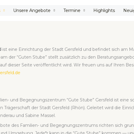
s
Unse­re Ange­bo­te
Ter­mi­ne
High­lights
Neu­i
d
ist eine Ein­rich­tung der Stadt Gers­feld und befin­det sich am Mark
eam der “Guten Stu­be” stellt zusätz­lich zu den Bera­tungs­an­ge­bo­t
uf die­ser Sei­te ver­öf­fent­licht wird. Wir freu­en uns auf Ihren B
rsfeld.de
li­en- und Begeg­nungs­zen­trum “Gute Stu­be” Gers­feld ist eine so
in Trä­ger­schaft der Stadt Gers­feld (Rhön). Gelei­tet wird die Ein­r
n­der­au und Sabi­ne Mas­sel.
bo­te des Fami­li­en- und Begeg­nungs­zen­trums rich­ten sich grund
 und Umge­bung. Jede*r kann in die “Gute Stu­be” kom­men — unab