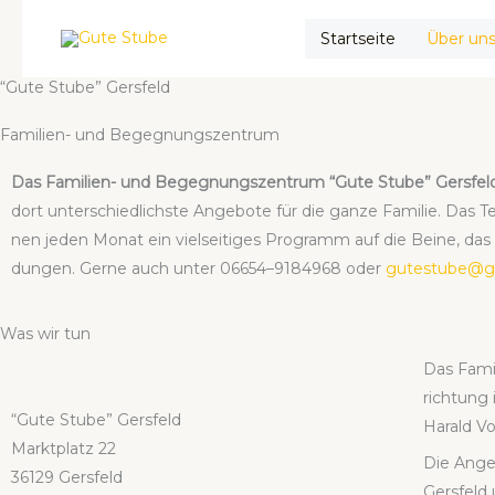
Zum
Start­sei­te
Über un
Inhalt
springen
“Gute Stu­be” Gers­feld
Fami­li­en- und Begeg­nungs­zen­trum
Das Fami­li­en- und Begeg­nungs­zen­trum “Gute Stu­be” Gers­fel
dort unter­schied­lichs­te Ange­bo­te für die gan­ze Fami­lie. Das T
nen jeden Monat ein viel­sei­ti­ges Pro­gramm auf die Bei­ne, das a
dun­gen. Ger­ne auch unter 06654–9184968 oder
gutestube@ge
Was wir tun
Das Fami­
rich­tung 
“Gute Stu­be” Gers­feld
Harald Vo
Markt­platz 22
Die Ange­
36129 Gers­feld
Gers­feld