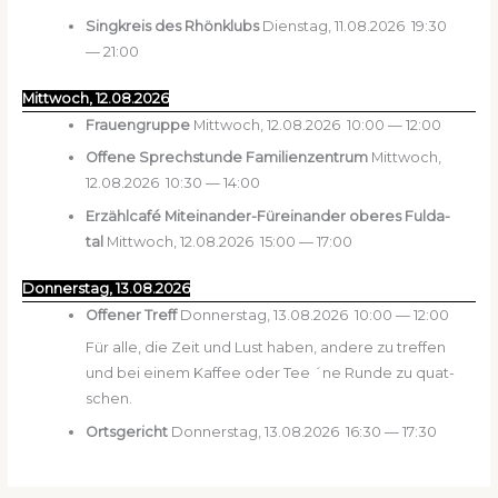
Sing­kreis des Rhön­klubs
Diens­tag, 11.08.2026
19:30
—
21:00
Mitt­woch, 12.08.2026
Frau­en­grup­pe
Mitt­woch, 12.08.2026
10:00
—
12:00
Offe­ne Sprech­stun­de Fami­li­en­zen­trum
Mitt­woch,
12.08.2026
10:30
—
14:00
Erzähl­ca­fé Mit­ein­an­der-Für­ein­an­der obe­res Ful­da­
tal
Mitt­woch, 12.08.2026
15:00
—
17:00
Don­ners­tag, 13.08.2026
Offe­ner Treff
Don­ners­tag, 13.08.2026
10:00
—
12:00
Für alle, die Zeit und Lust haben, ande­re zu tref­fen
und bei einem Kaf­fee oder Tee ´ne Run­de zu quat­
schen.
Orts­ge­richt
Don­ners­tag, 13.08.2026
16:30
—
17:30