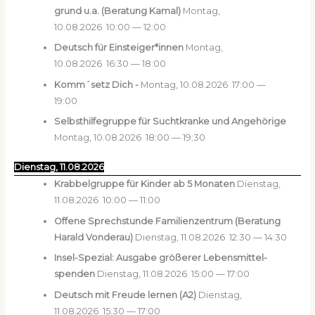
grund u.a. (Bera­tung Kamal)
Mon­tag,
10.08.2026
10:00
—
12:00
Deutsch für Einsteiger*innen
Mon­tag,
10.08.2026
16:30
—
18:00
Komm´setz Dich -
Mon­tag, 10.08.2026
17:00
—
19:00
Selbst­hil­fe­grup­pe für Sucht­kran­ke und Ange­hö­ri­ge
Mon­tag, 10.08.2026
18:00
—
19:30
Diens­tag, 11.08.2026
Krab­bel­grup­pe für Kin­der ab 5 Mona­ten
Diens­tag,
11.08.2026
10:00
—
11:00
Offe­ne Sprech­stun­de Fami­li­en­zen­trum (Bera­tung
Harald Von­der­au)
Diens­tag, 11.08.2026
12:30
—
14:30
Insel-Spe­zi­al: Aus­ga­be grö­ße­rer Lebens­mit­tel­
spen­den
Diens­tag, 11.08.2026
15:00
—
17:00
Deutsch mit Freu­de ler­nen (A2)
Diens­tag,
11.08.2026
15:30
—
17:00