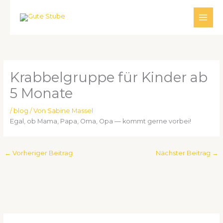
Zum
Inhalt
springen
Krab­bel­grup­pe für Kin­der ab
5 Mona­te
/
blog
/ Von
Sabine Massel
Egal, ob Mama, Papa, Oma, Opa — kommt ger­ne vor­bei!
←
Vorheriger Beitrag
Nächster Beitrag
→