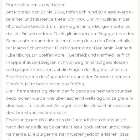
Pop­pen­hau­sen zu erar­bei­ten.
Am Mon­tag, den 27. Mai 2024, tra­fen sich rund 20 Klas­sen­ver­tre­
te­rin­nen und Klas­sen­ver­tre­ter um 14:00 Uhr im Musik­raum der
Rhön­schu­le Gers­feld, um ihre Fra­gen an die Bür­ger­meis­ter zu
stel­len. Ein beson­de­rer Dank gilt hier­bei dem Enga­ge­ment des
Schul­zen­trums und der Unter­stüt­zung durch den Rhön­schul­lei­
ter Mar­co Schu­ma­cher. Die Bür­ger­meis­ter Ben­ja­min Rein­hart
(Ebers­burg), Dr. Stef­fen Kor­ell (Gers­feld) und Man­fred Helf­rich
(Pop­pen­hau­sen) zeig­ten sich von Beginn an auf­ge­schlos­sen
und gin­gen inter­es­siert auf die Fra­gen der Jugend­li­chen ein.
Eine Ver­tre­te­rin des Jugend­am­tes und der Orts­vor­ste­her von
Gers­feld-Mit­te beglei­te­ten das Tref­fen.
Der The­men­ka­ta­log, der in den fol­gen­den ein­ein­halb Stun­den
bespro­chen wur­de, war über­ra­schend viel­fäl­tig und zeig­te ein­
drucks­voll, mit wel­chen Anlie­gen sich die „Zukunft unse­res Lan­
des“ bereits aus­ein­an­der­setzt.
Erwar­tungs­ge­mäß äußer­ten die Jugend­li­chen den Wunsch
nach der Ansied­lung bekann­ter Fast-Food-Ket­ten und Dro­ge­
rie­märk­te. Die Bür­ger­meis­ter muss­ten jedoch erklä­ren, dass