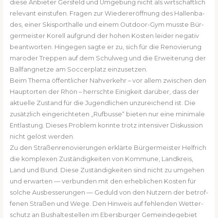
die­se Anbie­ter Gers­feld und Umge­bung nicht als wirt­schaft­lich
rele­vant ein­stu­fen. Fra­gen zur Wie­der­eröff­nung des Hal­len­ba­
des, einer Ski­sport­hal­le und einem Out­door-Gym muss­te Bür­
ger­meis­ter Kor­ell auf­grund der hohen Kos­ten lei­der nega­tiv
beant­wor­ten. Hin­ge­gen sag­te er zu, sich für die Reno­vie­rung
maro­der Trep­pen auf dem Schul­weg und die Erwei­te­rung der
Ball­fang­net­ze am Soc­cer­platz ein­zu­set­zen.
Beim The­ma öffent­li­cher Nah­ver­kehr – vor allem zwi­schen den
Haupt­or­ten der Rhön – herrsch­te Einig­keit dar­über, dass der
aktu­el­le Zustand für die Jugend­li­chen unzu­rei­chend ist. Die
zusätz­lich ein­ge­rich­te­ten „Ruf­bus­se“ bie­ten nur eine mini­ma­le
Ent­las­tung. Die­ses Pro­blem konn­te trotz inten­si­ver Dis­kus­si­on
nicht gelöst wer­den.
Zu den Stra­ßen­re­no­vie­run­gen erklär­te Bür­ger­meis­ter Helf­rich
die kom­ple­xen Zustän­dig­kei­ten von Kom­mu­ne, Land­kreis,
Land und Bund. Die­se Zustän­dig­kei­ten sind nicht zu umge­hen
und erwar­ten — ver­bun­den mit den erheb­li­chen Kos­ten für
sol­che Aus­bes­se­run­gen — Geduld von den Nut­zern der betrof­
fe­nen Stra­ßen und Wege. Den Hin­weis auf feh­len­den Wet­ter­
schutz an Bus­hal­te­stel­len im Ebers­bur­ger Gemein­de­ge­biet