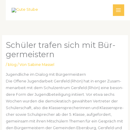
Zum
Inhalt
springen
Schü­ler tra­fen sich mit Bür­
ger­meis­tern
/
blog
/ Von
Sabine Massel
Jugend­li­che im Dia­log mit Bür­ger­meis­tern
Die Offe­ne Jugend­ar­beit Gers­feld (Rhön) hat in enger Zusam­
men­ar­beit mit dem Schul­zen­trum Gers­feld (Rhön) eine beson­
de­re Form der Jugend­be­tei­li­gung initi­iert. Vor etwa sechs
Wochen wur­den die demo­kra­tisch gewähl­ten Ver­tre­ter der
Schü­ler­schaft, also die Klas­sen­spre­che­rin­nen und Klas­sen­spre­
cher sowie Schul­spre­cher ab der 5. Klas­se, auf­ge­for­dert,
gemein­sam mit ihren Mit­schü­lern The­men für ein Gespräch mit
den Bür­ger­meis­tern der Gemein­den Ebers­burg, Gers­feld und