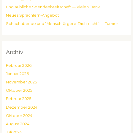
c
Unglaub­li­che Spen­den­breit­schaft — Vie­len Dank!
h
Neu­es Sprach­lern-Ange­bot
:
Schach­a­ben­de und “Mensch-ärge­re-Dich-nicht” — Tur­nier
Archiv
Februar 2026
Januar 2026
November 2025
Oktober 2025
Februar 2025
Dezember 2024
Oktober 2024
August 2024
Juli 2024