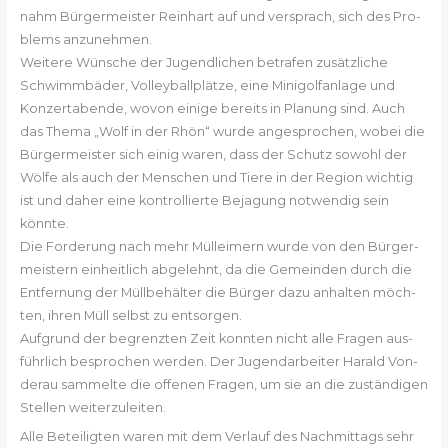
nahm Bür­ger­meis­ter Rein­hart auf und ver­sprach, sich des Pro­
blems anzu­neh­men.
Wei­te­re Wün­sche der Jugend­li­chen betra­fen zusätz­li­che
Schwimm­bä­der, Vol­ley­ball­plät­ze, eine Mini­golf­an­la­ge und
Kon­zert­aben­de, wovon eini­ge bereits in Pla­nung sind. Auch
das The­ma „Wolf in der Rhön“ wur­de ange­spro­chen, wobei die
Bür­ger­meis­ter sich einig waren, dass der Schutz sowohl der
Wöl­fe als auch der Men­schen und Tie­re in der Regi­on wich­tig
ist und daher eine kon­trol­lier­te Beja­gung not­wen­dig sein
könn­te.
Die For­de­rung nach mehr Müll­ei­mern wur­de von den Bür­ger­
meis­tern ein­heit­lich abge­lehnt, da die Gemein­den durch die
Ent­fer­nung der Müll­be­häl­ter die Bür­ger dazu anhal­ten möch­
ten, ihren Müll selbst zu ent­sor­gen.
Auf­grund der begrenz­ten Zeit konn­ten nicht alle Fra­gen aus­
führ­lich bespro­chen wer­den. Der Jugend­ar­bei­ter Harald Von­
der­au sam­mel­te die offe­nen Fra­gen, um sie an die zustän­di­gen
Stel­len wei­ter­zu­lei­ten.
Alle Betei­lig­ten waren mit dem Ver­lauf des Nach­mit­tags sehr